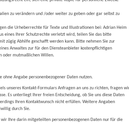
zungsrecht ein, sich eine private Kopie für persönliche Zwecke
ialien zu verändern und /oder weiter zu geben oder gar selbst zu
gen die Urheberrechte für Texte und Illustrationen bei: Adrian Heim
s eines Ihrer Schutzrechte verletzt wird, teilen Sie das bitte
it zügig Abhilfe geschafft werden kann. Bitte nehmen Sie zur
eines Anwaltes zur für den Diensteanbieter kostenpflichtigen
en oder mutmaßlichen Willen.
ie ohne Angabe personenbezogener Daten nutzen.
els unseres Kontakt-Formulars Anfragen an uns zu richten, fragen wi
e. Es unterliegt Ihrer freien Entscheidung, ob Sie uns diese Daten
lerdings Ihren Kontaktwunsch nicht erfüllen. Weitere Angaben
willig durch Sie.
wir Ihre darin mitgeteilten personenbezogenen Daten nur für die