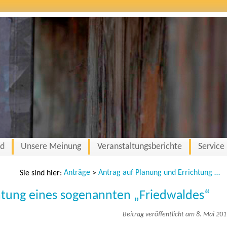
nd
Unsere Meinung
Veranstaltungsberichte
Service
Anträge
Antrag auf Planung und Errichtung eines sogenannten „Friedwaldes“
Sie sind hier:
>
htung eines sogenannten „Friedwaldes“
Beitrag veröffentlicht am 8. Mai 20