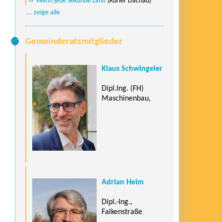
Wenn jede Sekunde zählt
(Kurier Dachau)
... zeige alle
Gemeinderatsmitglieder
Klaus Schwingeler
Dipl.Ing. (FH)
Maschinenbau,
Adrian Heim
Dipl.-Ing.,
Falkenstraße