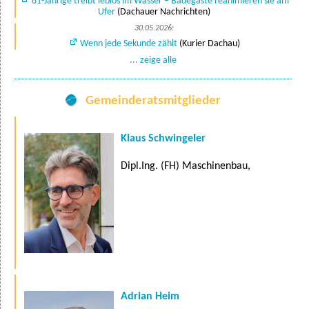
81-Jährige treibt leblos im Wasser – Badegäste reanimieren sie am
Ufer
(Dachauer Nachrichten)
30.05.2026:
Wenn jede Sekunde zählt
(Kurier Dachau)
... zeige alle
Gemeinderatsmitglieder
Klaus Schwingeler
Dipl.Ing. (FH) Maschinenbau,
Adrian Heim