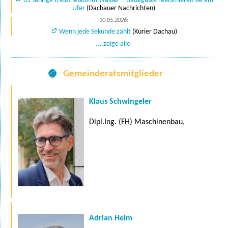
81-Jährige treibt leblos im Wasser – Badegäste reanimieren sie am
Ufer
(Dachauer Nachrichten)
30.05.2026:
Wenn jede Sekunde zählt
(Kurier Dachau)
... zeige alle
Gemeinderatsmitglieder
Klaus Schwingeler
Dipl.Ing. (FH) Maschinenbau,
Adrian Heim