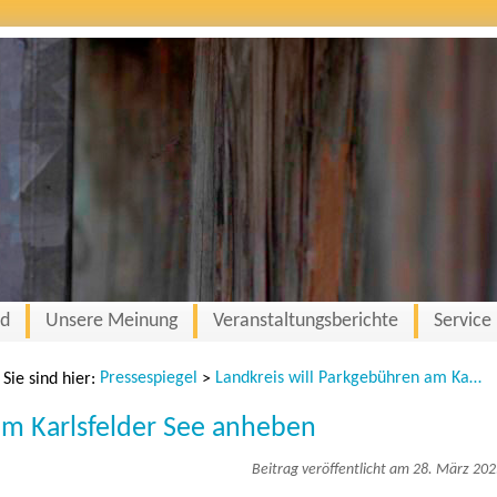
nd
Unsere Meinung
Veranstaltungsberichte
Service
Pressespiegel
Landkreis will Parkgebühren am Karlsfelder See anheben
Sie sind hier:
>
am Karlsfelder See anheben
Beitrag veröffentlicht am 28. März 20