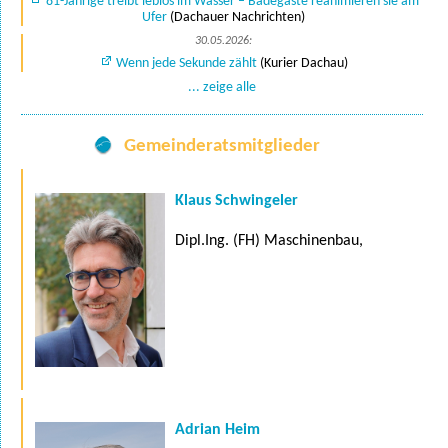
81-Jährige treibt leblos im Wasser – Badegäste reanimieren sie am
Ufer
(Dachauer Nachrichten)
30.05.2026:
Wenn jede Sekunde zählt
(Kurier Dachau)
... zeige alle
Gemeinderatsmitglieder
Klaus Schwingeler
Dipl.Ing. (FH) Maschinenbau,
Adrian Heim