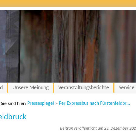
nd
Unsere Meinung
Veranstaltungsberichte
Service
Pressespiegel
Per Expressbus nach Fürstenfeldbruck
Sie sind hier:
>
eldbruck
Beitrag veröffentlicht am 23. Dezember 20