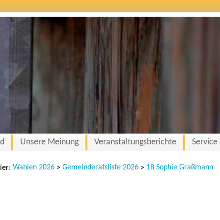
nd
Unsere Meinung
Veranstaltungsberichte
Service
Wahlen 2026
Gemeinderatsliste 2026
18 Sophie Graßmann
hier:
>
>