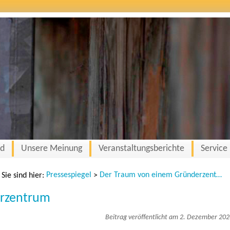
nd
Unsere Meinung
Veranstaltungsberichte
Service
Pressespiegel
Der Traum von einem Gründerzentrum
Sie sind hier:
>
erzentrum
Beitrag veröffentlicht am 2. Dezember 20