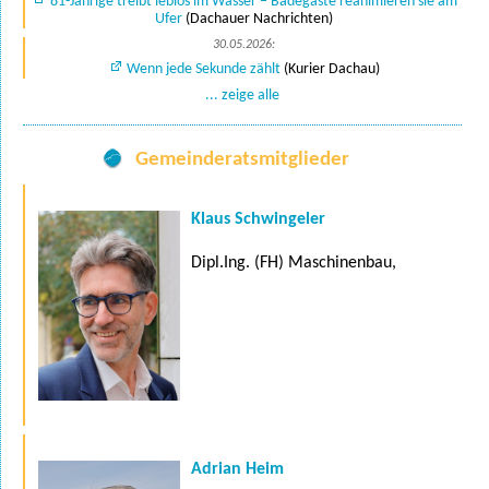
81-Jährige treibt leblos im Wasser – Badegäste reanimieren sie am
Ufer
(Dachauer Nachrichten)
30.05.2026:
Wenn jede Sekunde zählt
(Kurier Dachau)
... zeige alle
Gemeinderatsmitglieder
Klaus Schwingeler
Dipl.Ing. (FH) Maschinenbau,
Adrian Heim